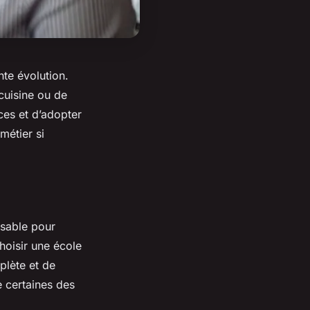
nte évolution.
cuisine ou de
nces et d’adopter
métier si
nsable pour
choisir une école
plète et de
e certaines des