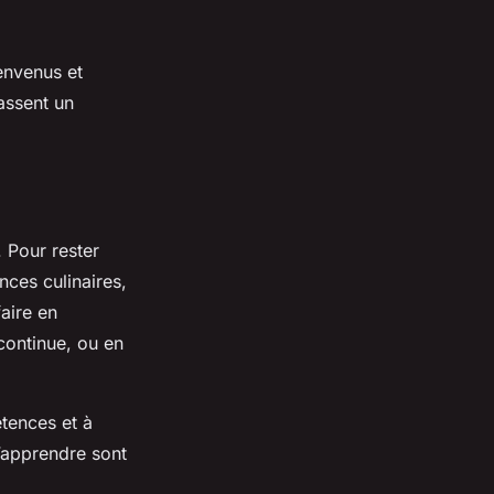
ienvenus et
passent un
 Pour rester
nces culinaires,
aire en
continue, ou en
étences et à
d’apprendre sont