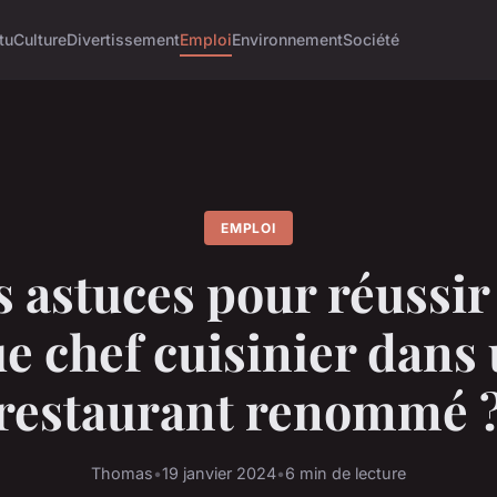
tu
Culture
Divertissement
Emploi
Environnement
Société
EMPLOI
 astuces pour réussir
e chef cuisinier dans
restaurant renommé 
Thomas
•
19 janvier 2024
•
6 min de lecture