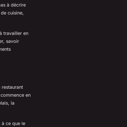
pas à décrire
 de cuisine,
 travailler en
r, savoir
ments
 restaurant
le commence en
ais, la
t à ce que le