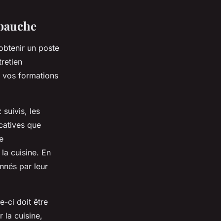
mbauche
’obtenir un poste
retien
, vos formations
suivis, les
catives que
e
la cuisine. En
nnés par leur
e-ci doit être
 la cuisine,