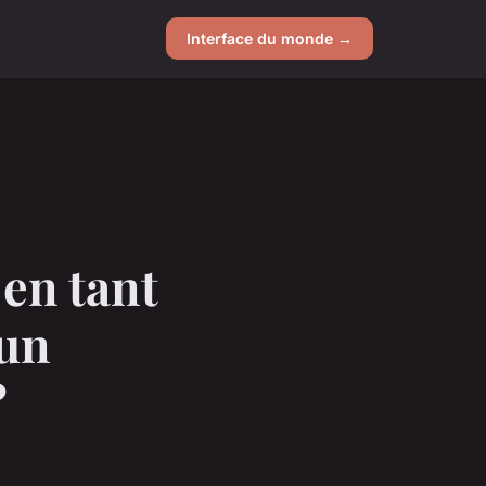
Interface du monde →
 en tant
 un
?