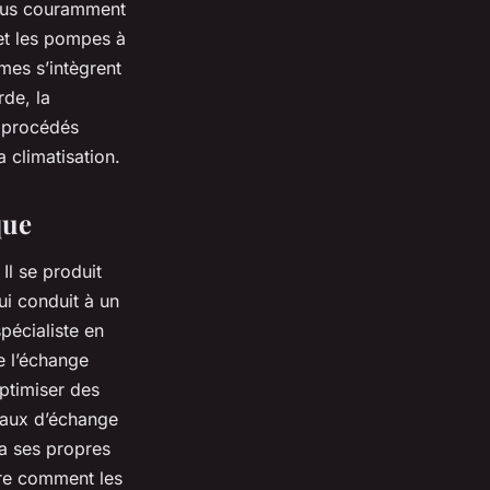
plus couramment
 et les pompes à
mes s’intègrent
rde, la
s procédés
a climatisation.
que
Il se produit
ui conduit à un
pécialiste en
e l’échange
ptimiser des
ipaux d’échange
a ses propres
dre comment les