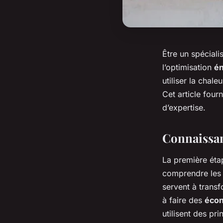
Être un spéciali
l’optimisation
én
utiliser la chal
Cet article four
d’expertise.
Connaissan
La première étap
comprendre les 
servent à transf
à faire des
écon
utilisent des p