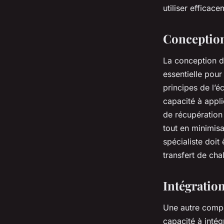
utiliser efficac
Conception
La conception d
essentielle pou
principes de l’
capacité à appl
de récupération
tout en minimis
spécialiste doit
transfert de cha
Intégratio
Une autre compé
capacité à inté