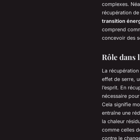
complexes. Néan
récupération de 
transition éner
comprend commen
concevoir des so
Rôle dans l
La récupération 
effet de serre, 
l’esprit. En récu
nécessaire pour 
Cela signifie mo
entraîne une réd
la chaleur résid
comme celles des
contre le chang