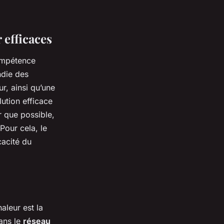
 efficaces
compétence
ndie des
r, ainsi qu’une
ution efficace
r que possible,
Pour cela, le
cacité du
aleur est la
ans le
réseau