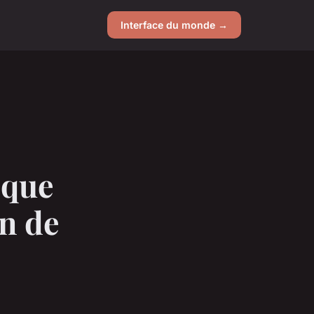
Interface du monde →
 que
on de