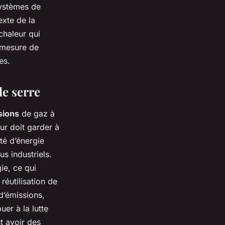
systèmes de
exte de la
chaleur qui
 mesure de
es.
de serre
sions
de gaz à
ur doit garder à
ité d’énergie
s industriels.
ie, ce qui
réutilisation de
d’émissions,
er à la lutte
t avoir des