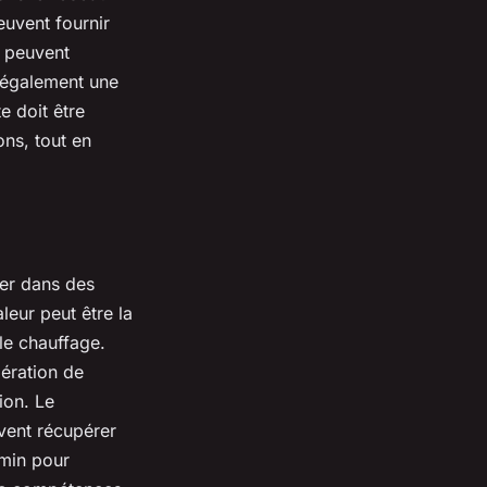
euvent fournir
i peuvent
e également une
e doit être
ns, tout en
ler dans des
leur peut être la
le chauffage.
ération de
ion. Le
vent récupérer
emin pour