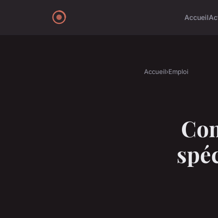
Accueil
Ac
Accueil
›
Emploi
Com
spéc