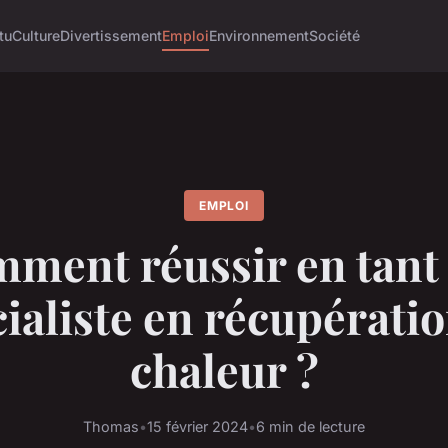
tu
Culture
Divertissement
Emploi
Environnement
Société
EMPLOI
ment réussir en tant
ialiste en récupérati
chaleur ?
Thomas
•
15 février 2024
•
6 min de lecture