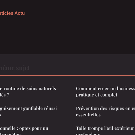
rticles Actu
même sujet
 routine de soins naturels
Comment creer un business 
lés ?
pratique et complet
éguisement gonflable réussi
Prévention des risques en en
s
essentielles
onnelle : optez pour un
Toile trompe l'œil extérieur 
otre métier
profondeur