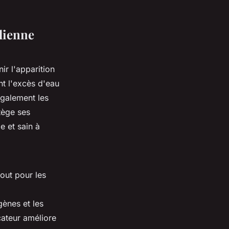
dienne
ir l'apparition
nt l'excès d'eau
également les
tège ses
e et sain à
out pour les
gènes et les
icateur améliore