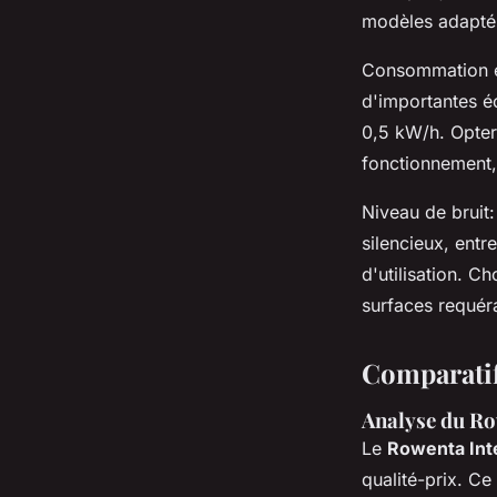
modèles adapté
Consommation én
d'importantes é
0,5 kW/h. Opter
fonctionnement, 
Niveau de bruit:
silencieux, entr
d'utilisation. C
surfaces requér
Comparatif
Analyse du R
Le
Rowenta In
qualité-prix. C