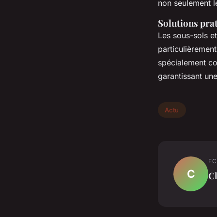
non seulement l
Solutions pra
Les sous-sols et
particulièremen
spécialement co
garantissant une
Actu
EC
C
C