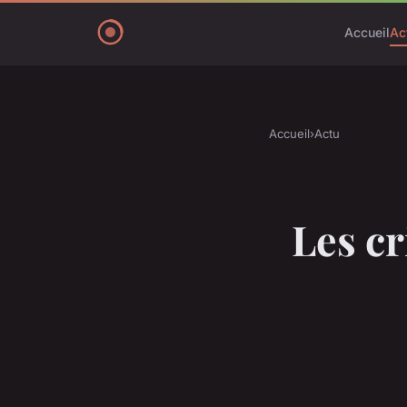
Accueil
Ac
Accueil
›
Actu
Les c