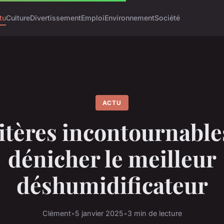
tu
Culture
Divertissement
Emploi
Environnement
Société
ACTU
ritères incontournable
dénicher le meilleur
déshumidificateur
Clément
•
5 janvier 2025
•
3 min de lecture