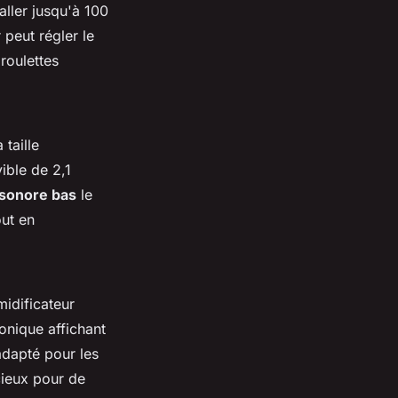
aller jusqu'à 100
 peut régler le
roulettes
 taille
ible de 2,1
 sonore bas
le
out en
idificateur
onique affichant
adapté pour les
cieux pour de