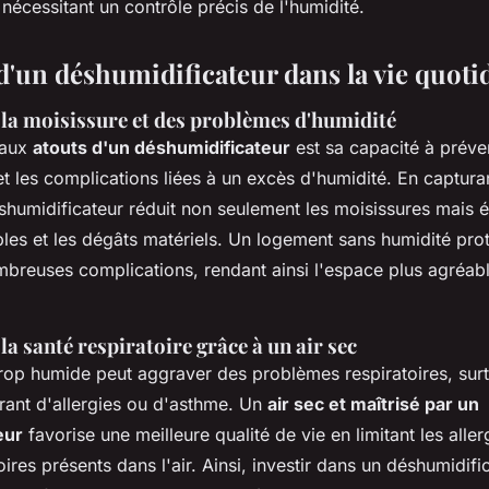
écessitant un contrôle précis de l'humidité.
d'un déshumidificateur dans la vie quoti
 la moisissure et des problèmes d'humidité
paux
atouts d'un déshumidificateur
est sa capacité à préven
t les complications liées à un excès d'humidité. En captura
éshumidificateur réduit non seulement les moisissures mais 
bles et les dégâts matériels. Un logement sans humidité pro
breuses complications, rendant ainsi l'espace plus agréabl
a santé respiratoire grâce à un air sec
trop humide peut aggraver des problèmes respiratoires, surt
rant d'allergies ou d'asthme. Un
air sec et maîtrisé par un
eur
favorise une meilleure qualité de vie en limitant les aller
toires présents dans l'air. Ainsi, investir dans un déshumidif