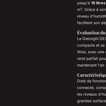
jusqu'à
16 litre
m³. Grâce à son 
niveau d'humidi
facilitent son d
Évaluation d
Le Delonghi D
compacte et sa f
litres, avec une
rend parfait pou
maintenant l'air
Caractéristi
Doté de fonctio
connecté, compa
les niveaux d'h
grandes surface