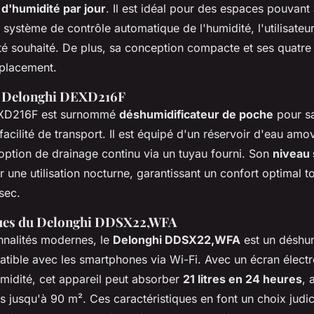
s d'humidité par jour
. Il est idéal pour des espaces pouvant 
système de contrôle automatique de l'humidité, l'utilisateur
té souhaité. De plus, sa conception compacte et ses quatre 
éplacement.
u Delonghi DEXD216F
EXD216F est surnommé
déshumidificateur de poche
pour sa
acilité de transport. Il est équipé d'un réservoir d'eau amov
 option de drainage continu via un tuyau fourni. Son
niveau
r une utilisation nocturne, garantissant un confort optimal t
 sec.
ques du Delonghi DDSX22,WFA
nnalités modernes, le
Delonghi DDSX22,WFA
est un déshum
tible avec les smartphones via Wi-Fi. Avec un écran électr
umidité, cet appareil peut absorber
21 litres en 24 heures
, 
s jusqu'à 90 m². Ces caractéristiques en font un choix judi