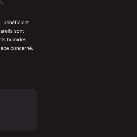
n.
, bénéficient
areils sont
nts humides,
space concerné.