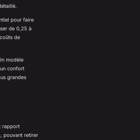
étaillé.
iel pour faire
iser de 0,25 à
 coûts de
. Un modèle
 un confort
plus grandes
t rapport
 pouvant retirer