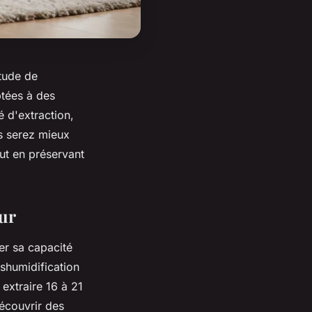
itude de
ptées à des
é d'extraction,
us serez mieux
out en préservant
eur
er sa capacité
éshumidification
extraire 16 à 21
découvrir des