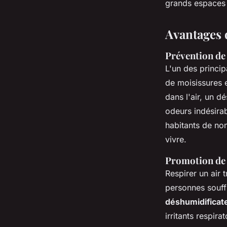
grands espaces n
Avantages 
Prévention de
L'un des princi
de moisissures e
dans l'air, un d
odeurs indésira
habitants de nom
vivre.
Promotion de l
Respirer un air 
personnes souff
déshumidificat
irritants respira